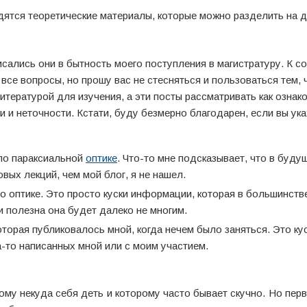
одятся теоретические материалы, которые можно разделить на 
исались они в бытность моего поступления в магистратуру. К с
 все вопросы, но прошу вас не стесняться и пользоваться тем, 
тературой для изучения, а эти посты рассматривать как ознако
и неточности. Кстати, буду безмерно благодарен, если вы ука
 по параксиальной
оптике
. Что-то мне подсказывает, что в буду
вых лекций, чем мой блог, я не нашел.
по оптике. Это просто куски информации, которая в большинст
 полезна она будет далеко не многим.
которая публиковалось мной, когда нечем было заняться. Это ку
-то написанных мной или с моим участием.
рому некуда себя деть и которому часто бывает скучно. Но пе