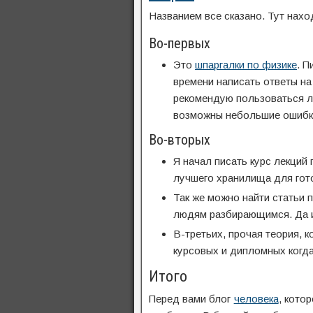
Названием все сказано. Тут нах
Во-первых
Это
шпаргалки по физике
. П
времени написать ответы на
рекомендую пользоваться ли
возможны небольшие ошибки 
Во-вторых
Я начал писать курс лекций
лучшего хранилища для гото
Так же можно найти статьи 
людям разбирающимся. Да и
В-третьих, прочая теория, 
курсовых и дипломных когда
Итого
Перед вами блог
человека
, кото