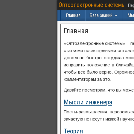
Оптоэлектронные системы
Пер
Главная
База знаний
Мы
Главная
«Оптоэлектронные системы» – пе
статьями посвященными оптоэлек
довольно быстро остудила мои 
исправить положение в ближайш
чтобы все было верно. Огромное
комментаторам за это.
Давайте посмотрим, что вы может
Мысли инженера
Посты-размышления, переосмысл
зачастую не несут никакой научн
Теория