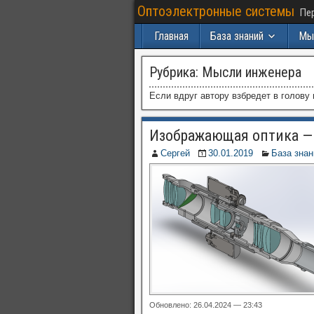
Оптоэлектронные системы
Пер
Главная
База знаний
Мы
Рубрика:
Мысли инженера
Если вдруг автору взбредет в голову
Изображающая оптика — 
Сергей
30.01.2019
База знан
Обновлено: 26.04.2024 — 23:43