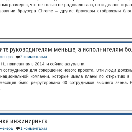
ых размеров, что не только не радовало глаз, но и делало стра
ьзовании браузера Chrome – другие браузеры отображали блог
ите руководителям меньше, а исполнителям б
женера
2 комментария
H., написанная в 2014, и сейчас актуальна.
л сотрудников для совершенно нового проекта. Эти люди должн
рнациональной компании, которые имела планы по открытию в 
месяцев было рекрутировано 60 сотрудников высшего звена. Р
…
нке инжиниринга
женера
1 комментарий