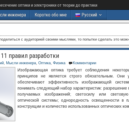
есечение оптики и электроники от теории до практики
сли инженера
Коротко обо мне
Русский
 поделиться с аудиторией своими мыслями, то попытки сделать это можн
11 правил разработки
ий
,
Мысли инженера
,
Оптика
,
Физика
Комментарии
Изображающая оптика требует соблюдения некотор
принципов не является строго обязательным. Они 
обеспечивают эффективность изображающей систе
понимать следующий набор характеристик: разрешение 
получаемых изображений; светосилу или светову
оптической системы; однородность освещенности в п
конструкции и количество использованных оптических ком