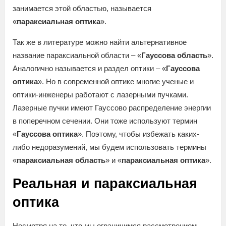
занимается этой областью, называется
«
параксиальная оптика
».
Так же в литературе можно найти альтернативное
название параксиальной области – «
Гауссова область
».
Аналогично называется и раздел оптики – «
Гауссова
оптика
». Но в современной оптике многие ученые и
оптики-инженеры работают с лазерными пучками.
Лазерные пучки имеют Гауссово распределение энергии
в поперечном сечении. Они тоже используют термин
«
Гауссова оптика
». Поэтому, чтобы избежать каких-
либо недоразумений, мы будем использовать термины
«
параксиальная область
» и «
параксиальная оптика
».
Реальная и параксиальная
оптика
Несмотря на то, что мы ограничимся рассмотрением