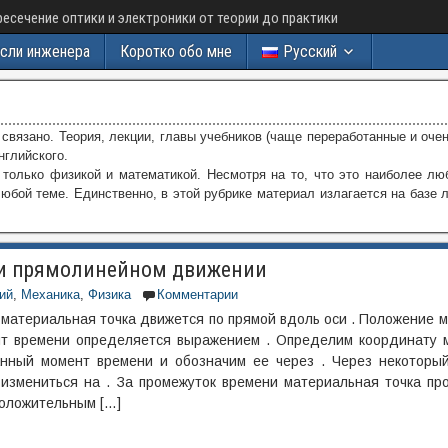
есечение оптики и электроники от теории до практики
сли инженера
Коротко обо мне
Русский
и связано. Теория, лекции, главы учебников (чаще переработанные и оч
английского.
 только физикой и математикой. Несмотря на то, что это наиболее л
бой теме. Единственно, в этой рубрике материал излагается на базе л
ри прямолинейном движении
ий
,
Механика
,
Физика
Комментарии
 материальная точка движется по прямой вдоль оси . Положение 
т времени определяется выражением . Определим координату м
нный момент времени и обозначим ее через . Через некоторы
 измениться на . За промежуток времени материальная точка пр
положительным […]