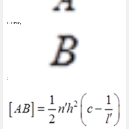
в точку
: