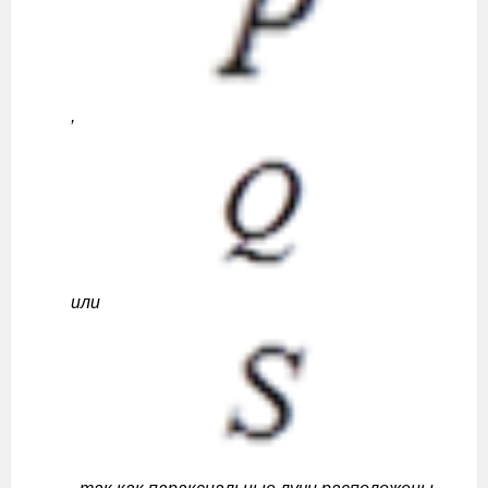
,
или