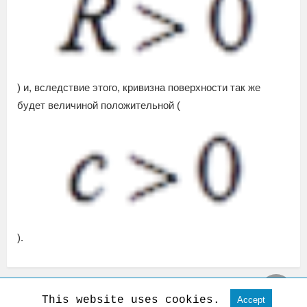
) и, вследствие этого, кривизна поверхности так же
будет величиной положительной (
).
This website uses cookies.
Accept
View Non-AMP Version
All Rights Reserved