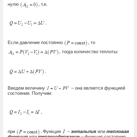
нулю
, т.е.
.
Если давление постоянно
, то
, тогда количество теплоты:
.
Введем величину
– она является функцией
состояния. Получим:
,
при
. Функция
–
энтальпия
или
тепловая
функция
или
теплосодержание
– функция состояния,