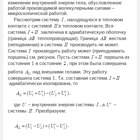
изменение внутренней энергии тела, обусловленное
работой производимой молекулярными силами –
микроскопической работой.
Рассмотрим систему
, находящуюся в тепловом
контакте с системой
в тепловом контакте. Вся
система
заключена в адиабатическую оболочку
(граница
теплопроводящая). Граница
жесткая
(неподвижная) и система
производить не может.
Система
производить работу может (приподнимать
поршень) см. рисунок. Пусть система
перешла из
состояния
в состояние
, при этом была совершена
работа
над внешними телами. Эту работу
совершила система
. Т.к. составная система
адиабатически изолирована, то
,
где
– внутренняя энергия системы
, а
–
системы
. Преобразуем:
.